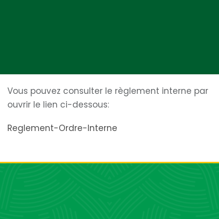
Vous pouvez consulter le règlement interne par
ouvrir le lien ci-dessous:
Reglement-Ordre-Interne