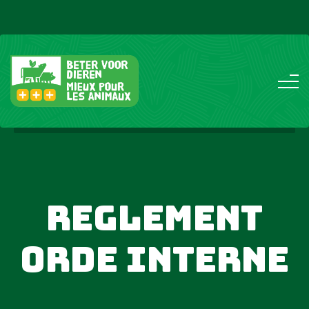
Reglement
Orde Interne